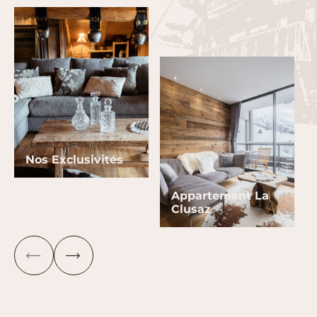
Nos Exclusivités
Appartement La
Clusaz
P
S
R
U
É
I
C
V
É
A
D
N