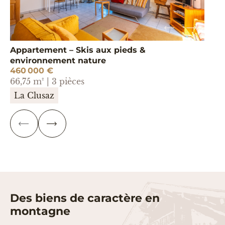
Appartement – Skis aux pieds &
C
environnement nature
v
460 000 €
3
66,75 m² | 3 pièces
31
La Clusaz
P
S
R
U
É
I
C
V
É
A
D
N
E
T
N
T
Des biens de caractère en
montagne