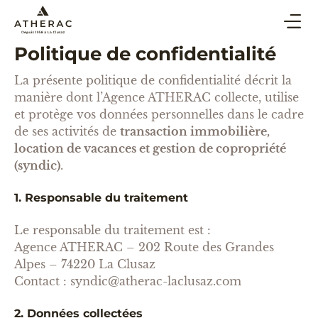
Politique de confidentialité
ACHAT & VENTE
La présente politique de confidentialité décrit la
SYNDIC
manière dont l’Agence ATHERAC collecte, utilise
LOCATION DE VACANCES
et protège vos données personnelles dans le cadre
de ses activités de
transaction immobilière,
BLOG
location de vacances et gestion de copropriété
(syndic)
.
AGENCE
ESTIMER
1. Responsable du traitement
Le responsable du traitement est :
CONTACT
Agence ATHERAC – 202 Route des Grandes
Alpes – 74220 La Clusaz
Contact : syndic@atherac-laclusaz.com
2. Données collectées