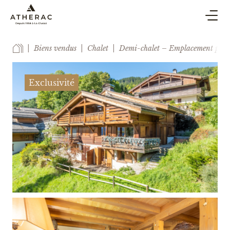
ACHAT & VENTE
Biens vendus
Chalet
Demi-chalet – Emplacement privi
SYNDIC
LOCATION DE VACANCES
Exclusivité
BLOG
AGENCE
ESTIMER
CONTACT