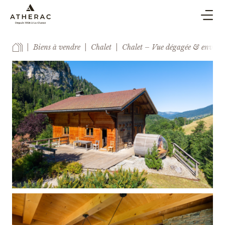
ACHAT & VENTE
Biens à vendre
Chalet
Chalet – Vue dégagée & enviro
SYNDIC
LOCATION DE VACANCES
BLOG
AGENCE
ESTIMER
CONTACT