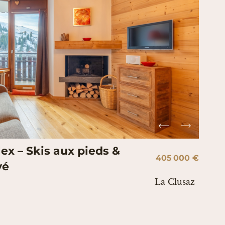
x – Skis aux pieds &
405 000 €
vé
La Clusaz