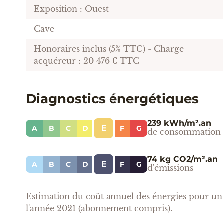
Exposition : Ouest
Cave
Honoraires inclus (5% TTC) - Charge
acquéreur : 20 476 € TTC
Diagnostics énergétiques
239 kWh/m².an
E
A
B
C
D
F
G
de consommation
74 kg CO2/m².an
E
A
B
C
D
F
G
d'émissions
Estimation du coût annuel des énergies pour un 
l'année 2021 (abonnement compris).