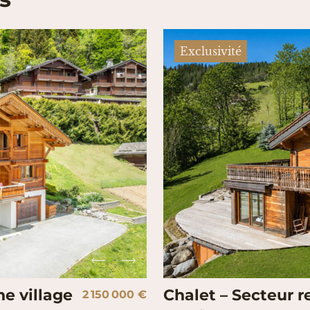
Exclusivité
he village
Chalet – Secteur r
2 150 000 €