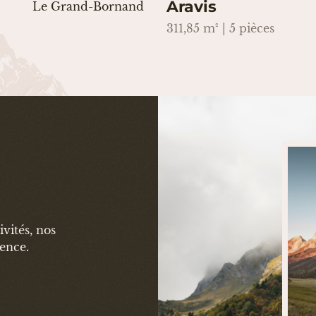
Aravis
Le Grand-Bornand
311,85 m² | 5 pièces
vités, nos
gence.