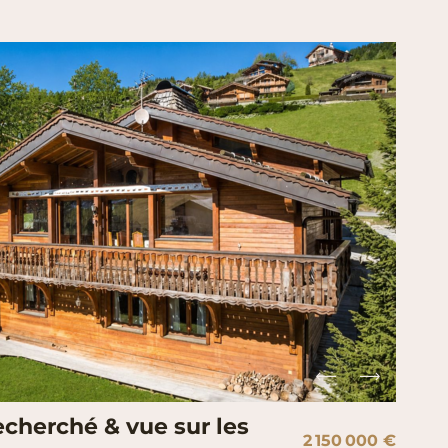
echerché & vue sur les
2 150 000 €