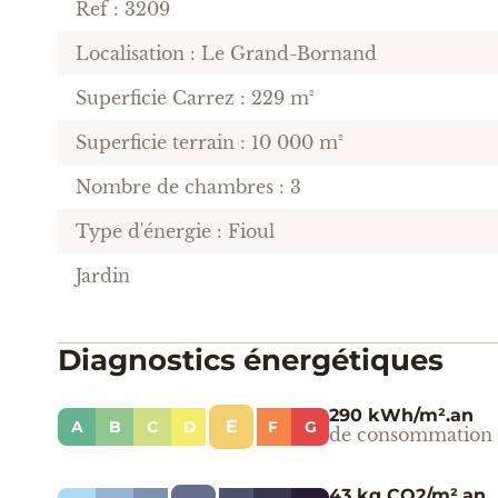
Ref : 3209
Localisation : Le Grand-Bornand
Superficie Carrez : 229 m²
Superficie terrain : 10 000 m²
Nombre de chambres : 3
Type d'énergie : Fioul
Jardin
Diagnostics énergétiques
290 kWh/m².an
E
A
B
C
D
F
G
de consommation
43 kg CO2/m².an