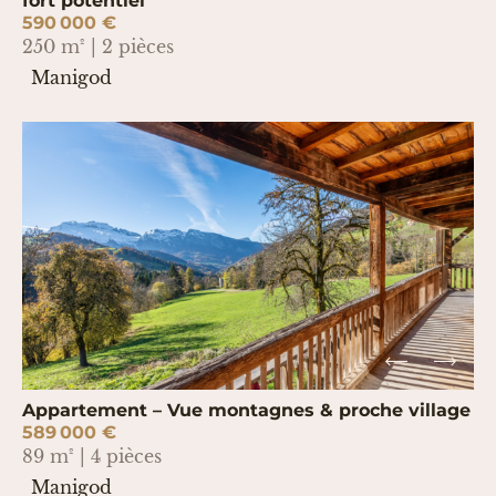
fort potentiel
590 000 €
250 m² | 2 pièces
Manigod
Appartement – Vue montagnes & proche village
589 000 €
89 m² | 4 pièces
Manigod