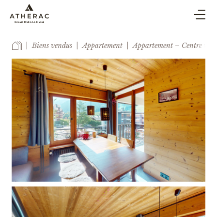
ACHAT & VENTE
Biens vendus
Appartement
Appartement – Centre vill
SYNDIC
LOCATION DE VACANCES
BLOG
AGENCE
ESTIMER
CONTACT