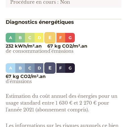
Procédure en cours : Non
Diagnostics énergétiques
E
A
B
C
D
F
G
232 kWh/m².an
67 kg CO2/m².an
de consommation
d'émissions
E
A
B
C
D
F
G
67 kg CO2/m².an
d'émissions
Estimation du coût annuel des énergies pour un
usage standard entre 1 630 € et 2 270 € pour
l'année 2021 (abonnement compris).
Les informations sur les risques auxquels ce bien