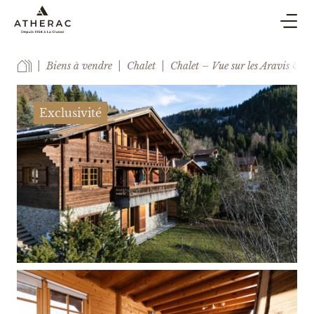
ACHAT & VENTE
Biens à vendre
Chalet
Chalet – Vue sur les Aravis & e
SYNDIC
LOCATION DE VACANCES
Exclusivité
BLOG
AGENCE
ESTIMER
CONTACT