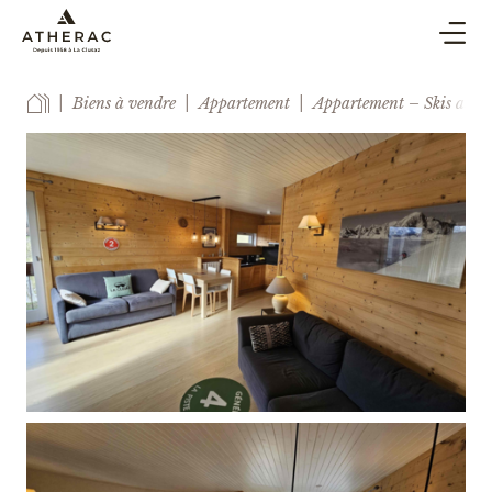
ACHAT & VENTE
Biens à vendre
Appartement
Appartement – Skis aux 
SYNDIC
LOCATION DE VACANCES
BLOG
AGENCE
ESTIMER
CONTACT