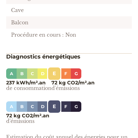
Cave
Balcon
Procédure en cours : Non
Diagnostics énergétiques
E
A
B
C
D
F
G
237 kWh/m².an
72 kg CO2/m².an
de consommation
d'émissions
E
A
B
C
D
F
G
72 kg CO2/m².an
d'émissions
Estimation du coût annuel des énergies pour un